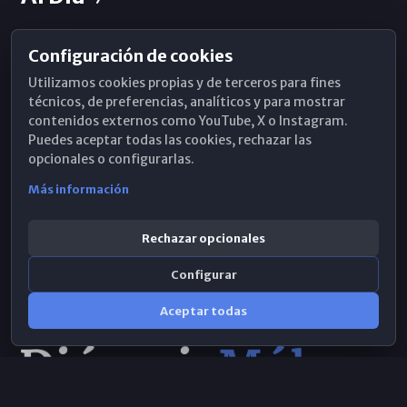
Configuración de cookies
Horarios de Misa
Utilizamos cookies propias y de terceros para fines
Hemeroteca
técnicos, de preferencias, analíticos y para mostrar
contenidos externos como YouTube, X o Instagram.
WhatsApp
Puedes aceptar todas las cookies, rechazar las
opcionales o configurarlas.
Más información
Rechazar opcionales
Configurar
Aceptar todas
Consulta IA
×