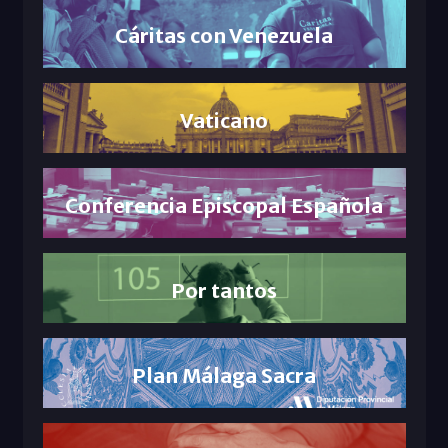
Cáritas con Venezuela
Vaticano
Conferencia Episcopal Española
Por tantos
Plan Málaga Sacra