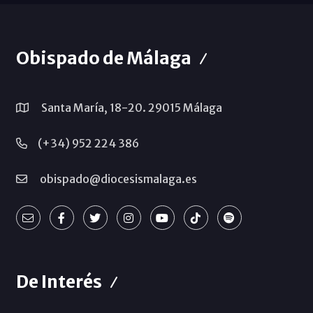
Obispado de Málaga
Santa María, 18-20. 29015 Málaga
(+34) 952 224 386
obispado@diocesismalaga.es
De Interés