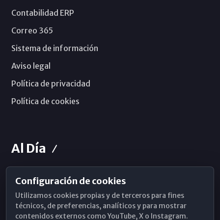
Contabilidad ERP
Correo 365
Sistema de información
Aviso legal
Política de privacidad
Política de cookies
Al Día
Configuración de cookies
Horarios de Misa
Utilizamos cookies propias y de terceros para fines
Hemeroteca
técnicos, de preferencias, analíticos y para mostrar
contenidos externos como YouTube, X o Instagram.
WhatsApp