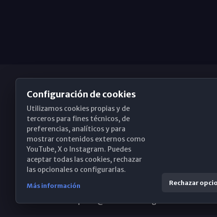
Configuración de cookies
Utilizamos cookies propias y de
Obispado de Málaga
terceros para fines técnicos, de
preferencias, analíticos y para
mostrar contenidos externos como
YouTube, X o Instagram. Puedes
Santa María, 18-20. 29015 Málaga
aceptar todas las cookies, rechazar
las opcionales o configurarlas.
(+34) 952 224 386
Rechazar opci
Más información
obispado@diocesismalaga.es