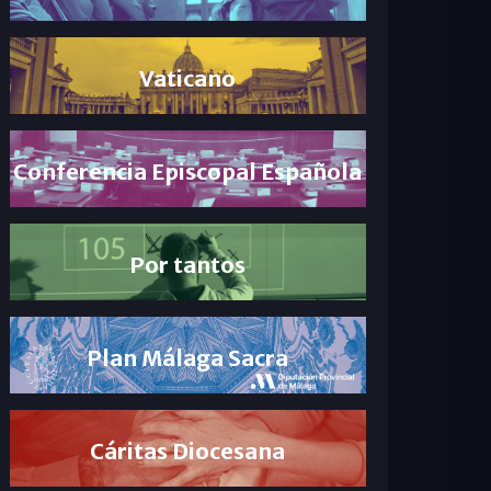
Vaticano
Conferencia Episcopal Española
Por tantos
Plan Málaga Sacra
Cáritas Diocesana