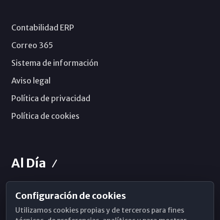
Contabilidad ERP
Correo 365
Sistema de información
Aviso legal
Política de privacidad
Política de cookies
Al Día
Configuración de cookies
Horarios de Misa
Utilizamos cookies propias y de terceros para fines
Hemeroteca