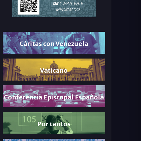
Cáritas con Venezuela
Vaticano
Conferencia Episcopal Española
Por tantos