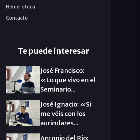
Hemeroteca
Contacto
Te puede interesar
José Francisco:
«Lo que vivo en el
Seminario...
José Ignacio: «Si
me véis con los
auriculares...
Antonio del Río: