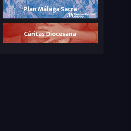
Plan Málaga Sacra
Cáritas Diocesana