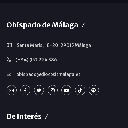
Obispado de Málaga
Santa María, 18-20. 29015 Málaga
(+34) 952 224 386
obispado@diocesismalaga.es
De Interés