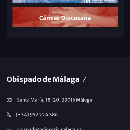
Cáritas Diocesana
Obispado de Málaga
Santa María, 18-20. 29015 Málaga
(+34) 952 224 386
obispado@diocesismalaga.es