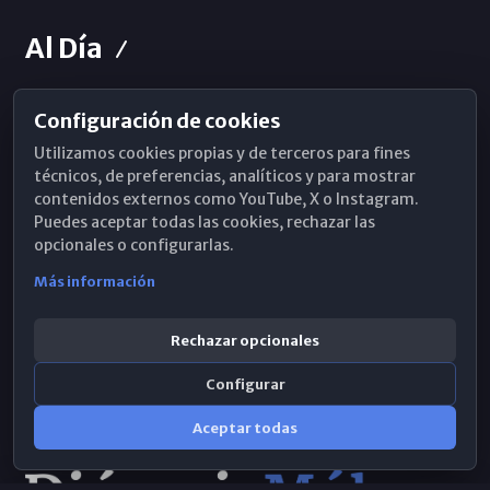
Al Día
Configuración de cookies
Horarios de Misa
Utilizamos cookies propias y de terceros para fines
Hemeroteca
técnicos, de preferencias, analíticos y para mostrar
contenidos externos como YouTube, X o Instagram.
WhatsApp
Puedes aceptar todas las cookies, rechazar las
opcionales o configurarlas.
Más información
Rechazar opcionales
Configurar
Aceptar todas