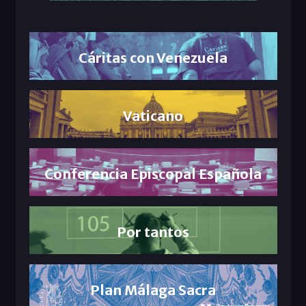
Cáritas con Venezuela
Vaticano
Conferencia Episcopal Española
Por tantos
Plan Málaga Sacra