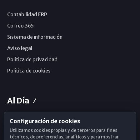
Contabilidad ERP
Correo 365
Sistema de información
Aviso legal
Política de privacidad
Política de cookies
Al Día
Configuración de cookies
Horarios de Misa
Utilizamos cookies propias y de terceros para fines
Hemeroteca
técnicos, de preferencias, analíticos y para mostrar