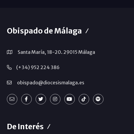
Obispado de Málaga
Santa María, 18-20. 29015 Málaga
(+34) 952 224 386
obispado@diocesismalaga.es
De Interés