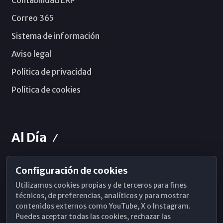
Contabilidad ERP
Correo 365
Sistema de información
Aviso legal
Política de privacidad
Política de cookies
Al Día
Configuración de cookies
Horarios de Misa
Utilizamos cookies propias y de terceros para fines
Hemeroteca
técnicos, de preferencias, analíticos y para mostrar
contenidos externos como YouTube, X o Instagram.
WhatsApp
Puedes aceptar todas las cookies, rechazar las