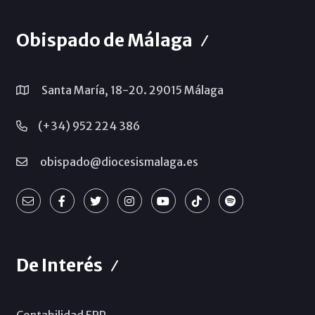
Obispado de Málaga
Santa María, 18-20. 29015 Málaga
(+34) 952 224 386
obispado@diocesismalaga.es
De Interés