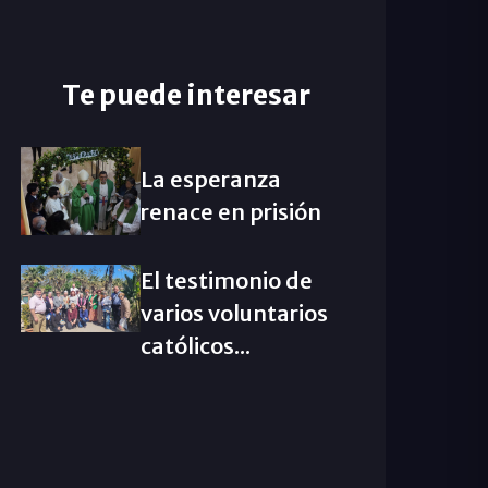
Te puede interesar
La esperanza
renace en prisión
El testimonio de
varios voluntarios
católicos...