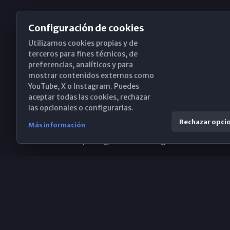
Configuración de cookies
Utilizamos cookies propias y de
Obispado de Málaga
terceros para fines técnicos, de
preferencias, analíticos y para
mostrar contenidos externos como
YouTube, X o Instagram. Puedes
Santa María, 18-20. 29015 Málaga
aceptar todas las cookies, rechazar
las opcionales o configurarlas.
(+34) 952 224 386
Rechazar opci
Más información
obispado@diocesismalaga.es