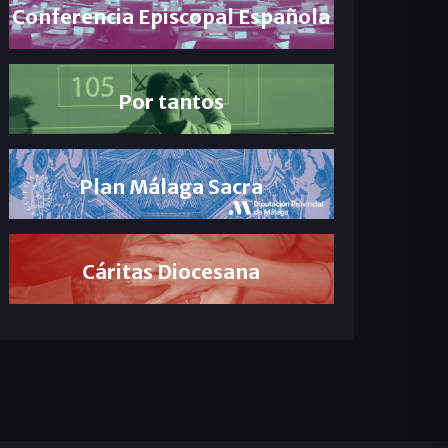
Conferencia Episcopal Española
Por tantos
Plan Málaga Sacra
Cáritas Diocesana