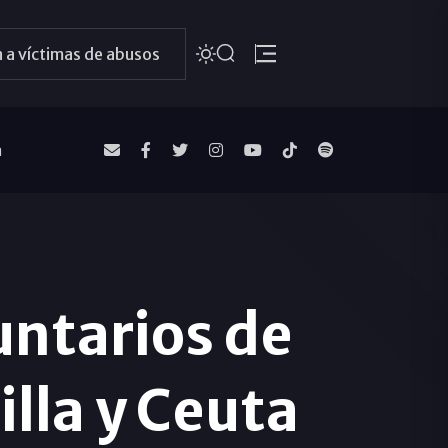
 a víctimas de abusos
a
untarios de
illa y Ceuta