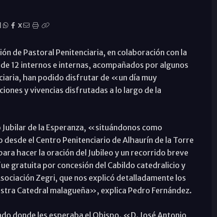
|
X
ón de Pastoral Penitenciaria, en colaboración con la
o de 12 internos e internas, acompañados por algunos
ciaria, han podido disfrutar de «un día muy
ciones y vivencias disfrutadas a lo largo de la
o Jubilar de la Esperanza, «situándonos como
 desde el Centro Penitenciario de Alhaurín de la Torre
 para hacer la oración del Jubileo y un recorrido breve
fue gratuita por concesión del Cabildo catedralicio y
sociación Zegri, que nos explicó detalladamente los
estra Catedral malagueña», explica Pedro Fernández.
do donde les esperaba el Obispo. «D. José Antonio