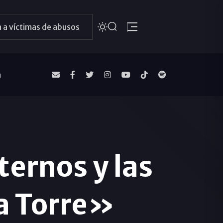
 a víctimas de abusos
a
ternos y las
la Torre»