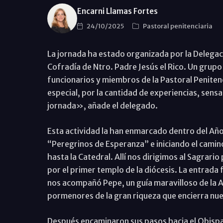
Encarni Llamas Fortes
24/10/2025
Pastoral penitenciaria
La jornada ha estado organizada por la Delegaci
Cofradía de Ntro. Padre Jesús el Rico. Un grup
funcionarios y miembros de la Pastoral Peniten
especial, por la cantidad de experiencias, sensa
jornada», añade el delegado.
Esta actividad la han enmarcado dentro del Añ
“Peregrinos de Esperanza” e iniciando el camino
hasta la Catedral. Allí nos dirigimos al Sagrario
por el primer templo de la diócesis. La entrada 
nos acompañó Pepe, un guía maravilloso de la A
pormenores de la gran riqueza que encierra nu
Después encaminaron sus pasos hacia el Obispa