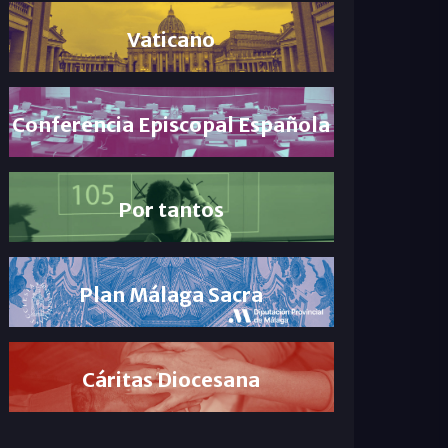
Vaticano
Conferencia Episcopal Española
Por tantos
Plan Málaga Sacra
Cáritas Diocesana