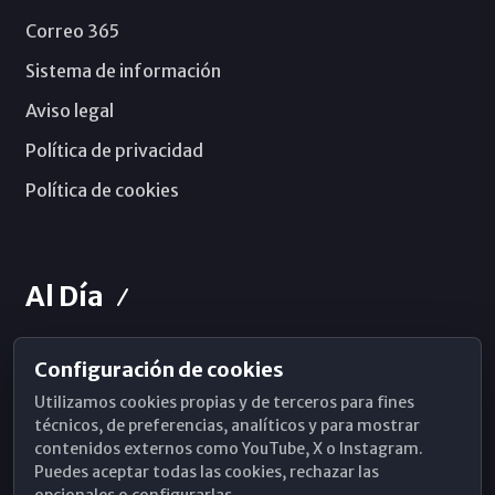
Correo 365
Sistema de información
Aviso legal
Política de privacidad
Política de cookies
Al Día
Configuración de cookies
Horarios de Misa
Utilizamos cookies propias y de terceros para fines
Hemeroteca
técnicos, de preferencias, analíticos y para mostrar
contenidos externos como YouTube, X o Instagram.
WhatsApp
Puedes aceptar todas las cookies, rechazar las