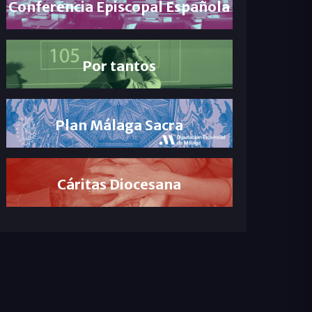
Conferencia Episcopal Española
Por tantos
Plan Málaga Sacra
Cáritas Diocesana