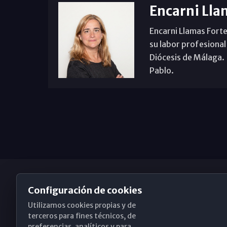
Encarni Lla
Encarni Llamas Forte
su labor profesional
Diócesis de Málaga. B
Pablo.
Configuración de cookies
Utilizamos cookies propias y de
Obispado de Málaga
terceros para fines técnicos, de
preferencias, analíticos y para