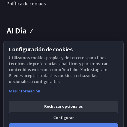
Política de cookies
Al Día
Configuración de cookies
Horarios de Misa
Utilizamos cookies propias y de terceros para fines
Hemeroteca
técnicos, de preferencias, analíticos y para mostrar
contenidos externos como YouTube, X o Instagram.
WhatsApp
Puedes aceptar todas las cookies, rechazar las
opcionales o configurarlas.
Más información
Rechazar opcionales
Configurar