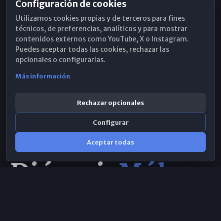
Configuración de cookies
Horarios de Misa
Utilizamos cookies propias y de terceros para fines
Hemeroteca
técnicos, de preferencias, analíticos y para mostrar
contenidos externos como YouTube, X o Instagram.
WhatsApp
Puedes aceptar todas las cookies, rechazar las
opcionales o configurarlas.
Más información
Rechazar opcionales
Configurar
Aceptar todas
Consulta IA
×
© 2026 Obispado de Málaga
Selecciona el área y realiza tu consulta