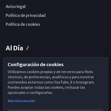
Aviso legal
Política de privacidad
Política de cookies
Al Día
Configuración de cookies
Horarios de Misa
Utilizamos cookies propias y de terceros para fines
Hemeroteca
técnicos, de preferencias, analíticos y para mostrar
contenidos externos como YouTube, X o Instagram.
WhatsApp
Puedes aceptar todas las cookies, rechazar las
opcionales o configurarlas.
Más información