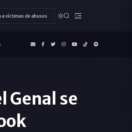
 a víctimas de abusos
a
l Genal se
ook