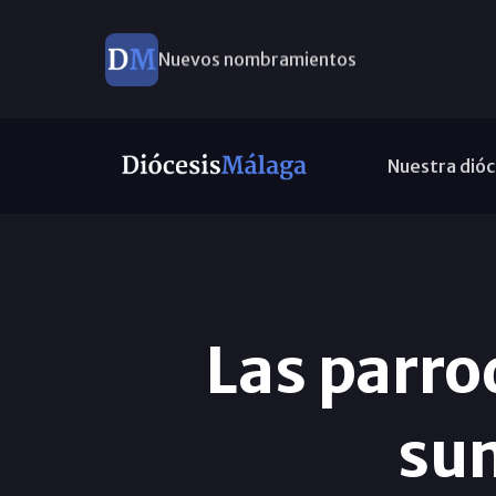
Nuevos nombramientos
Nuestra dióc
Las parro
su