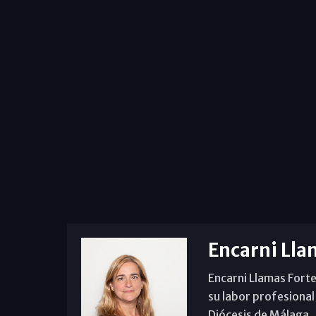
Encarni Lla
Encarni Llamas Forte
su labor profesional
Diócesis de Málaga. B