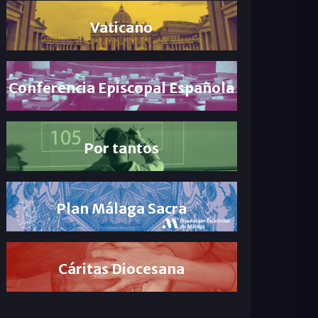
Vaticano
Conferencia Episcopal Española
Por tantos
Plan Málaga Sacra
Cáritas Diocesana