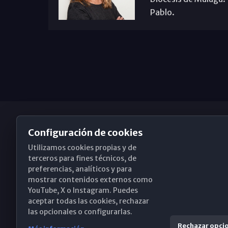
Pablo.
Configuración de cookies
Utilizamos cookies propias y de
Obispado de Málaga
terceros para fines técnicos, de
preferencias, analíticos y para
mostrar contenidos externos como
YouTube, X o Instagram. Puedes
Santa María, 18-20. 29015 Málaga
aceptar todas las cookies, rechazar
las opcionales o configurarlas.
(+34) 952 224 386
Rechazar opci