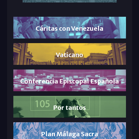
Cáritas con Venezuela
Vaticano
Conferencia Episcopal Española
Por tantos
Plan Málaga Sacra