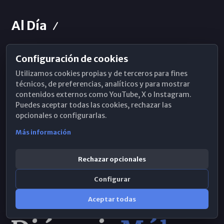
Al Día
Configuración de cookies
Horarios de Misa
Utilizamos cookies propias y de terceros para fines
Hemeroteca
técnicos, de preferencias, analíticos y para mostrar
contenidos externos como YouTube, X o Instagram.
WhatsApp
Puedes aceptar todas las cookies, rechazar las
opcionales o configurarlas.
Más información
Rechazar opcionales
Configurar
Aceptar todas