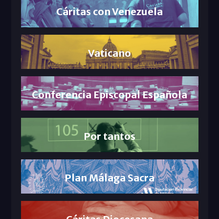
Cáritas con Venezuela
Vaticano
Conferencia Episcopal Española
Por tantos
Plan Málaga Sacra