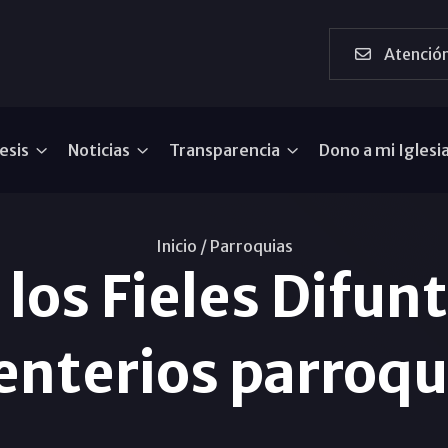
Atención
esis
Noticias
Transparencia
Dono a mi Iglesi
Inicio /
Parroquias
 los Fieles Difun
nterios parroqu