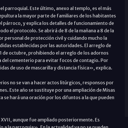
el parroquial. Este último, anexo al templo, es el más
ultura la mayor parte de familiares de los habitantes
el párroco, y explica los detalles de funcionamiento de
do el protocolo. Se abrirá de 8 de la mañana a 8 de la
r personal de protección civil y cuidando mucho la
didas establecidas por las autoridades. El arreglo de
31 de octubre, prohibiendo el arreglo de los adornos
a del cementerio para evitar focos de contagio. Por
as de uso de mascarilla y distancia física», explica.
ios no se van a hacer actos litúrgicos, responsos por
nes. Este año se sustituye por una ampliación de Misas
ica se hará una oración por los difuntos a la que pueden
lo XVII, aunque fue ampliado posteriormente. Es
 a la parroquia». En la actualidad ya no se pueden