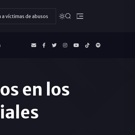
 a víctimas de abusos
a
tos en los
iales