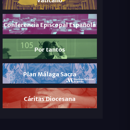
Conferencia Episcopal Española
Por tantos
Plan Málaga Sacra
Cáritas Diocesana