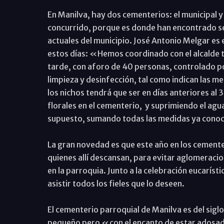
En Manilva, hay dos cementerios: el municipal y 
concurrido, porque es donde han encontrado sep
actuales del municipio. José Antonio Melgar es 
estos días: «Hemos coordinado con el alcalde to
tarde, con aforo de 40 personas, controlado po
limpieza y desinfección, tal como indican las me
los nichos tendrá que ser en días anteriores al 
florales en el cementerio, y suprimiendo el agu
supuesto, sumando todas las medidas ya conocid
La gran novedad es que este año en los cementer
quienes allí descansan, para evitar aglomeracio
en la parroquia. Junto a la celebración eucaríst
asistir todos los fieles que lo deseen.
El cementerio parroquial de Manilva es del sig
pequeño pero «con el encanto de estar adosado