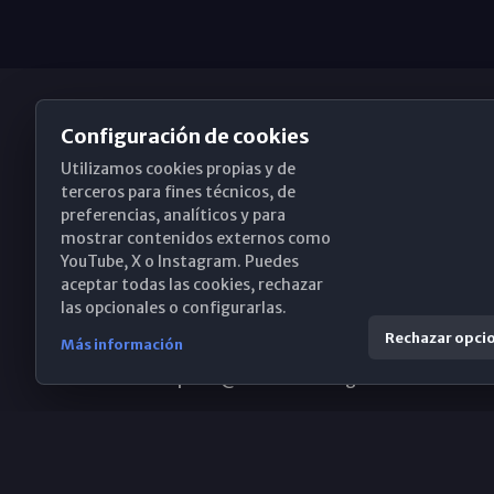
Configuración de cookies
Utilizamos cookies propias y de
Obispado de Málaga
terceros para fines técnicos, de
preferencias, analíticos y para
mostrar contenidos externos como
YouTube, X o Instagram. Puedes
Santa María, 18-20. 29015 Málaga
aceptar todas las cookies, rechazar
las opcionales o configurarlas.
(+34) 952 224 386
Rechazar opci
Más información
obispado@diocesismalaga.es