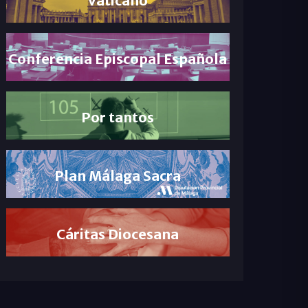
Conferencia Episcopal Española
Por tantos
Plan Málaga Sacra
Cáritas Diocesana