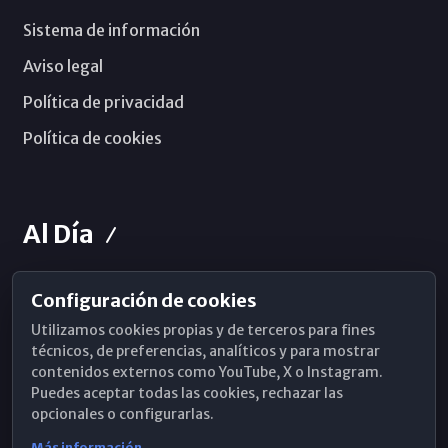
Sistema de información
Aviso legal
Política de privacidad
Política de cookies
Al Día
Configuración de cookies
Horarios de Misa
Utilizamos cookies propias y de terceros para fines
Hemeroteca
técnicos, de preferencias, analíticos y para mostrar
contenidos externos como YouTube, X o Instagram.
WhatsApp
Puedes aceptar todas las cookies, rechazar las
opcionales o configurarlas.
Más información