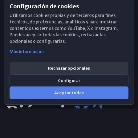
Configuración de cookies
Horarios de Misa
Utilizamos cookies propias y de terceros para fines
Hemeroteca
técnicos, de preferencias, analíticos y para mostrar
contenidos externos como YouTube, X o Instagram.
WhatsApp
Puedes aceptar todas las cookies, rechazar las
opcionales o configurarlas.
Más información
Rechazar opcionales
Configurar
Aceptar todas
Consulta IA
×
© 2026 Obispado de Málaga
Selecciona el área y realiza tu consulta