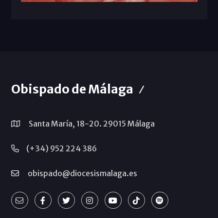
Obispado de Málaga
Santa María, 18-20. 29015 Málaga
(+34) 952 224 386
obispado@diocesismalaga.es