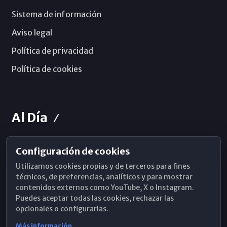
Sistema de información
Aviso legal
Política de privacidad
Política de cookies
Al Día
Configuración de cookies
Horarios de Misa
Utilizamos cookies propias y de terceros para fines
Hemeroteca
técnicos, de preferencias, analíticos y para mostrar
contenidos externos como YouTube, X o Instagram.
WhatsApp
Puedes aceptar todas las cookies, rechazar las
opcionales o configurarlas.
Más información