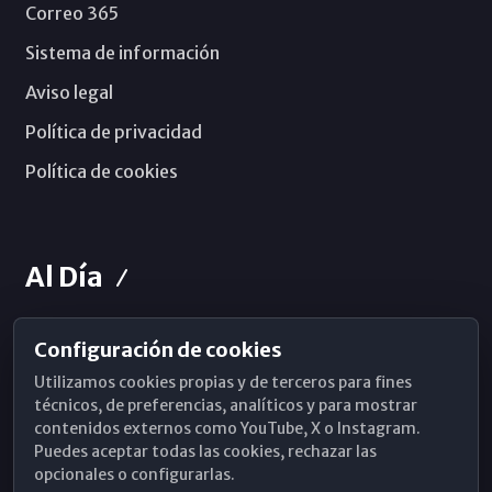
Correo 365
Sistema de información
Aviso legal
Política de privacidad
Política de cookies
Al Día
Configuración de cookies
Horarios de Misa
Utilizamos cookies propias y de terceros para fines
Hemeroteca
técnicos, de preferencias, analíticos y para mostrar
contenidos externos como YouTube, X o Instagram.
WhatsApp
Puedes aceptar todas las cookies, rechazar las
opcionales o configurarlas.