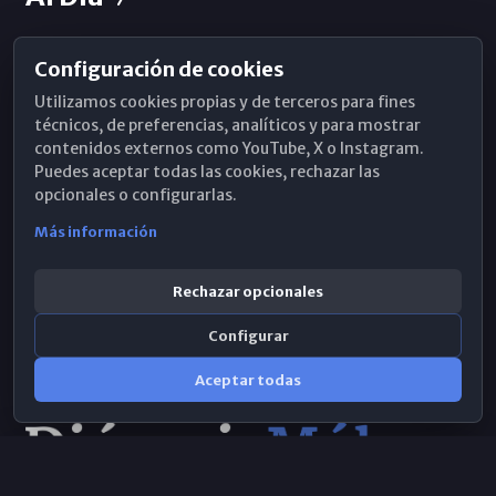
Configuración de cookies
Horarios de Misa
Utilizamos cookies propias y de terceros para fines
Hemeroteca
técnicos, de preferencias, analíticos y para mostrar
contenidos externos como YouTube, X o Instagram.
WhatsApp
Puedes aceptar todas las cookies, rechazar las
opcionales o configurarlas.
Más información
Rechazar opcionales
Configurar
Aceptar todas
Consulta IA
×