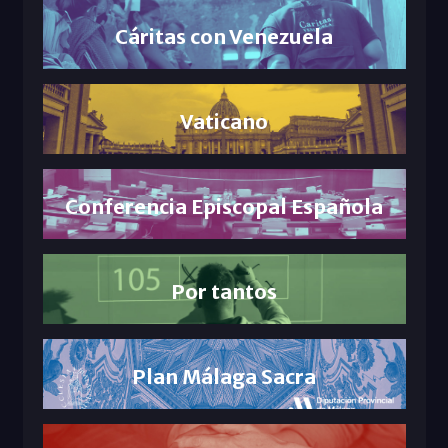
Cáritas con Venezuela
Vaticano
Conferencia Episcopal Española
Por tantos
Plan Málaga Sacra