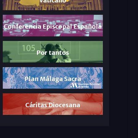
Conferencia Episcopal Española
Por tantos
Plan Málaga Sacra
Cáritas Diocesana