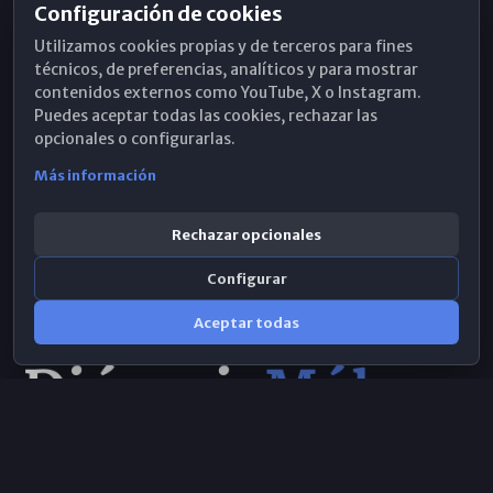
Configuración de cookies
Horarios de Misa
Utilizamos cookies propias y de terceros para fines
Hemeroteca
técnicos, de preferencias, analíticos y para mostrar
contenidos externos como YouTube, X o Instagram.
WhatsApp
Puedes aceptar todas las cookies, rechazar las
opcionales o configurarlas.
Más información
Rechazar opcionales
Configurar
Aceptar todas
Consulta IA
×
© 2026 Obispado de Málaga
Selecciona el área y realiza tu consulta