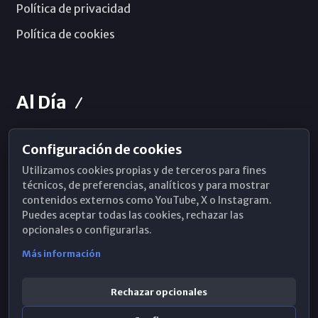
Política de privacidad
Política de cookies
Al Día
Configuración de cookies
Horarios de Misa
Utilizamos cookies propias y de terceros para fines
Hemeroteca
técnicos, de preferencias, analíticos y para mostrar
contenidos externos como YouTube, X o Instagram.
WhatsApp
Puedes aceptar todas las cookies, rechazar las
opcionales o configurarlas.
Más información
Rechazar opcionales