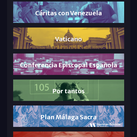
Cáritas con Venezuela
Vaticano
Conferencia Episcopal Española
Por tantos
Plan Málaga Sacra