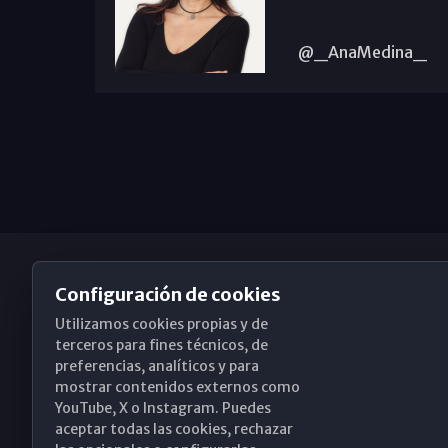
@_AnaMedina_
Configuración de cookies
Utilizamos cookies propias y de
Obispado de Málaga
terceros para fines técnicos, de
preferencias, analíticos y para
mostrar contenidos externos como
YouTube, X o Instagram. Puedes
Santa María, 18-20. 29015 Málaga
aceptar todas las cookies, rechazar