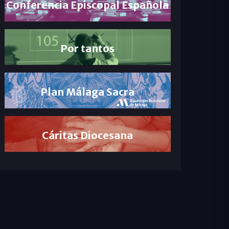
Conferencia Episcopal Española
Por tantos
Plan Málaga Sacra
Cáritas Diocesana