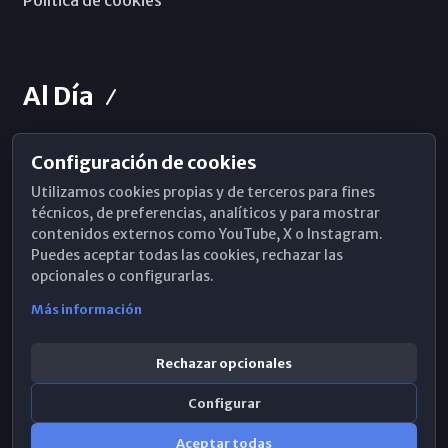
Política de cookies
Al Día
Configuración de cookies
Horarios de Misa
Utilizamos cookies propias y de terceros para fines
Hemeroteca
técnicos, de preferencias, analíticos y para mostrar
contenidos externos como YouTube, X o Instagram.
WhatsApp
Puedes aceptar todas las cookies, rechazar las
opcionales o configurarlas.
Más información
Rechazar opcionales
Configurar
Aceptar todas