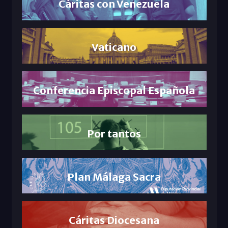
Cáritas con Venezuela
Vaticano
Conferencia Episcopal Española
Por tantos
Plan Málaga Sacra
Cáritas Diocesana