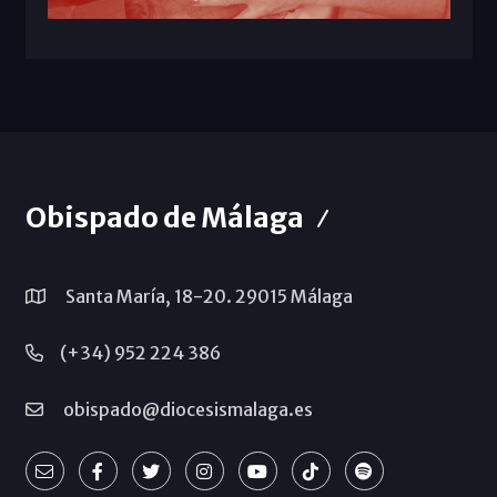
Obispado de Málaga
Santa María, 18-20. 29015 Málaga
(+34) 952 224 386
obispado@diocesismalaga.es