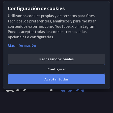
Configuración de cookies
Horarios de Misa
Utilizamos cookies propias y de terceros para fines
Hemeroteca
técnicos, de preferencias, analíticos y para mostrar
contenidos externos como YouTube, X o Instagram.
WhatsApp
Puedes aceptar todas las cookies, rechazar las
opcionales o configurarlas.
Más información
Rechazar opcionales
Configurar
Aceptar todas
Consulta IA
×
© 2026 Obispado de Málaga
Selecciona el área y realiza tu consulta