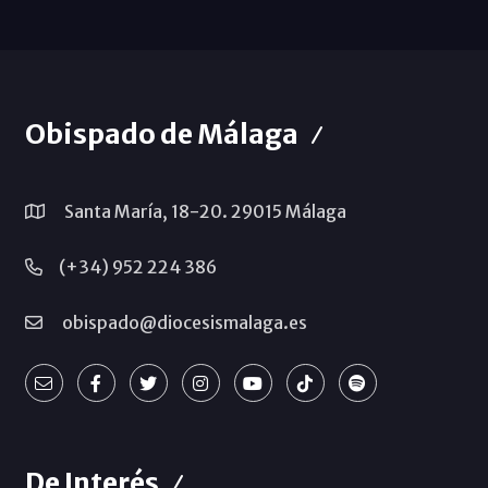
Obispado de Málaga
Santa María, 18-20. 29015 Málaga
(+34) 952 224 386
obispado@diocesismalaga.es
De Interés