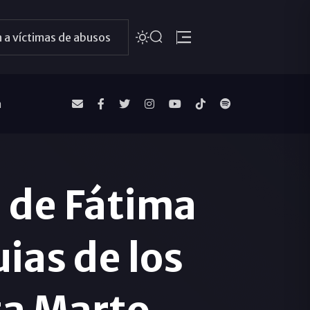
 a víctimas de abusos
a
a de Fátima
uias de los