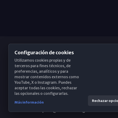
Configuración de cookies
Utilizamos cookies propias y de
Obispado de Málaga
terceros para fines técnicos, de
preferencias, analíticos y para
mostrar contenidos externos como
YouTube, X o Instagram. Puedes
Santa María, 18-20. 29015 Málaga
aceptar todas las cookies, rechazar
las opcionales o configurarlas.
(+34) 952 224 386
Rechazar opci
Más información
obispado@diocesismalaga.es