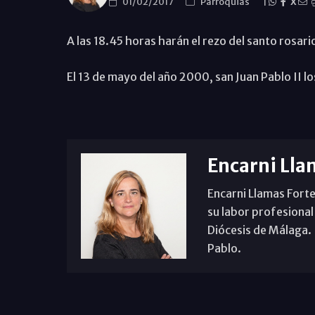
01/02/2017
Parroquias
|
X
A las 18.45 horas harán el rezo del santo rosario
El 13 de mayo del año 2000, san Juan Pablo II lo
Encarni Lla
Encarni Llamas Forte
su labor profesional
Diócesis de Málaga. B
Pablo.