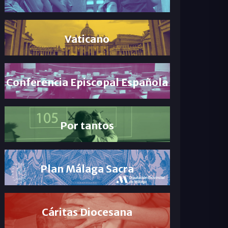
Vaticano
Conferencia Episcopal Española
Por tantos
Plan Málaga Sacra
Cáritas Diocesana