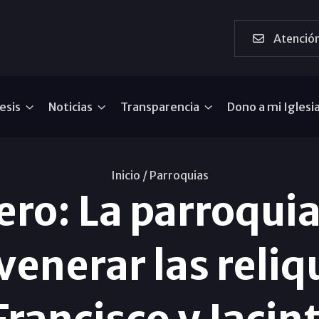
Atención
esis
Noticias
Transparencia
Dono a mi Iglesi
Inicio /
Parroquias
ero: La parroqui
enerar las reliq