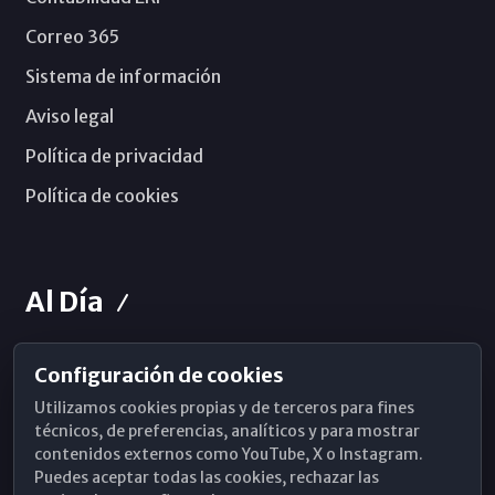
Correo 365
Sistema de información
Aviso legal
Política de privacidad
Política de cookies
Al Día
Configuración de cookies
Horarios de Misa
Utilizamos cookies propias y de terceros para fines
Hemeroteca
técnicos, de preferencias, analíticos y para mostrar
contenidos externos como YouTube, X o Instagram.
WhatsApp
Puedes aceptar todas las cookies, rechazar las