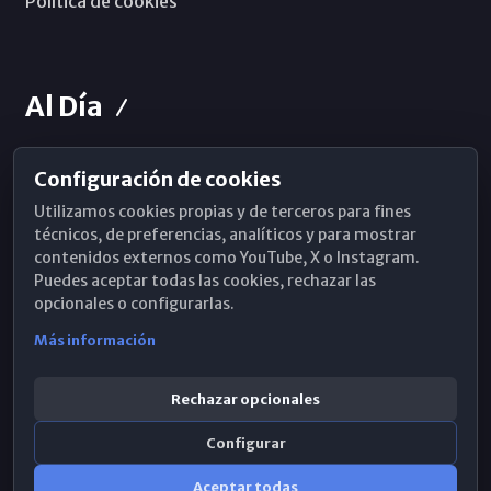
Política de cookies
Al Día
Configuración de cookies
Horarios de Misa
Utilizamos cookies propias y de terceros para fines
Hemeroteca
técnicos, de preferencias, analíticos y para mostrar
contenidos externos como YouTube, X o Instagram.
WhatsApp
Puedes aceptar todas las cookies, rechazar las
opcionales o configurarlas.
Más información
Rechazar opcionales
Configurar
Aceptar todas