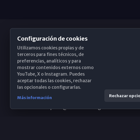
Configuración de cookies
Utilizamos cookies propias y de
Obispado de Málaga
terceros para fines técnicos, de
preferencias, analíticos y para
mostrar contenidos externos como
YouTube, X o Instagram. Puedes
Santa María, 18-20. 29015 Málaga
aceptar todas las cookies, rechazar
las opcionales o configurarlas.
(+34) 952 224 386
Rechazar opci
Más información
obispado@diocesismalaga.es