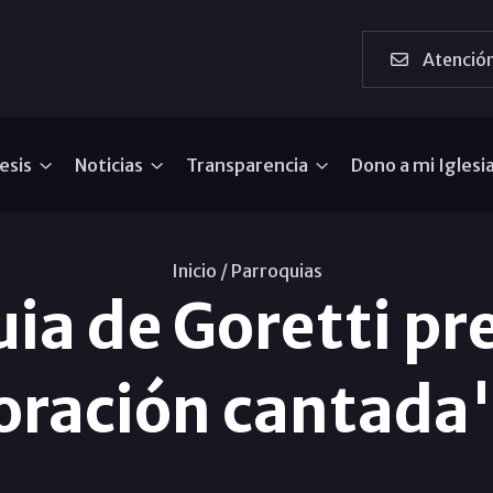
Atención
esis
Noticias
Transparencia
Dono a mi Iglesi
Inicio /
Parroquias
uia de Goretti pr
oración cantada