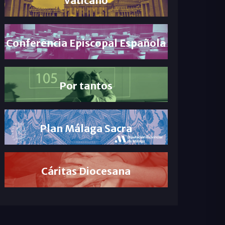
Conferencia Episcopal Española
Por tantos
Plan Málaga Sacra
Cáritas Diocesana