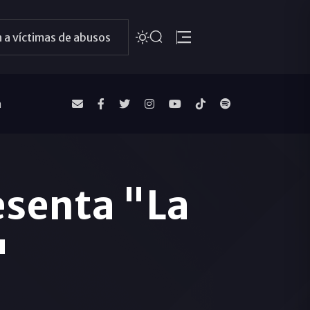
 a víctimas de abusos
a
esenta "La
"