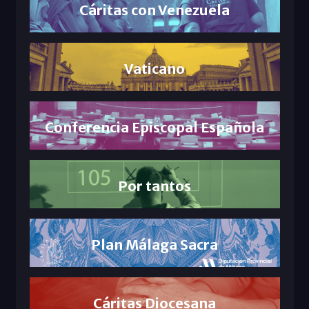
Cáritas con Venezuela
Vaticano
Conferencia Episcopal Española
Por tantos
Plan Málaga Sacra
Cáritas Diocesana