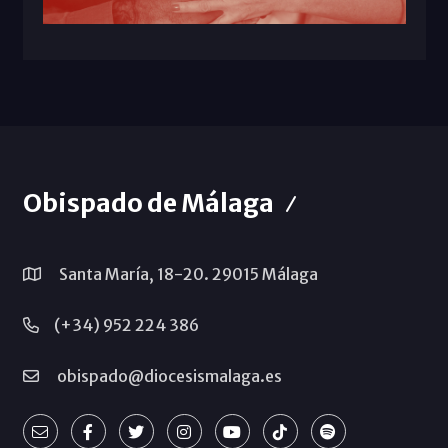
Obispado de Málaga
Santa María, 18-20. 29015 Málaga
(+34) 952 224 386
obispado@diocesismalaga.es