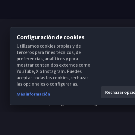
Configuración de cookies
Utilizamos cookies propias y de
Obispado de Málaga
terceros para fines técnicos, de
preferencias, analíticos y para
mostrar contenidos externos como
YouTube, X o Instagram. Puedes
Santa María, 18-20. 29015 Málaga
aceptar todas las cookies, rechazar
las opcionales o configurarlas.
(+34) 952 224 386
Rechazar opci
Más información
obispado@diocesismalaga.es