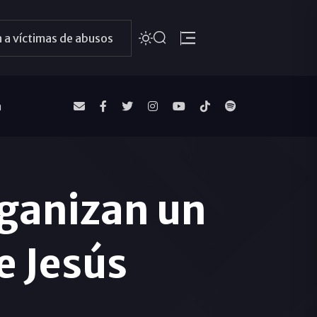
 a víctimas de abusos
a
rganizan un
e Jesús