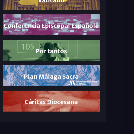
Conferencia Episcopal Española
Por tantos
Plan Málaga Sacra
Cáritas Diocesana