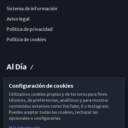
Sistema de información
Aviso legal
Política de privacidad
Política de cookies
Al Día
Configuración de cookies
Horarios de Misa
Utilizamos cookies propias y de terceros para fines
Hemeroteca
técnicos, de preferencias, analíticos y para mostrar
contenidos externos como YouTube, X o Instagram.
WhatsApp
Puedes aceptar todas las cookies, rechazar las
opcionales o configurarlas.
Más información