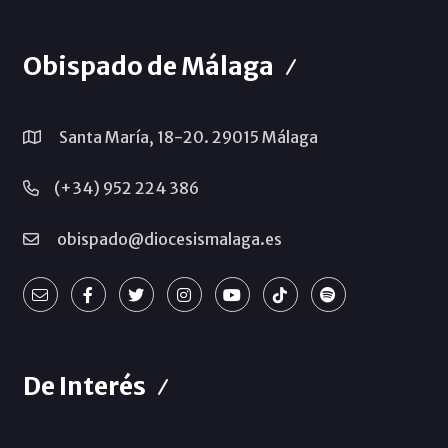
Obispado de Málaga
Santa María, 18-20. 29015 Málaga
(+34) 952 224 386
obispado@diocesismalaga.es
De Interés