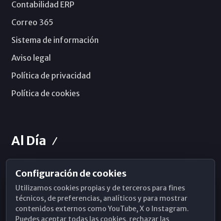
Contabilidad ERP
Correo 365
Sistema de información
Aviso legal
Política de privacidad
Política de cookies
Al Día
Configuración de cookies
Horarios de Misa
Utilizamos cookies propias y de terceros para fines
Hemeroteca
técnicos, de preferencias, analíticos y para mostrar
contenidos externos como YouTube, X o Instagram.
WhatsApp
Puedes aceptar todas las cookies, rechazar las