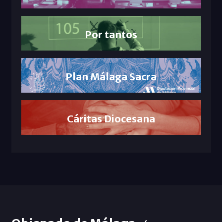
Por tantos
Plan Málaga Sacra
Cáritas Diocesana