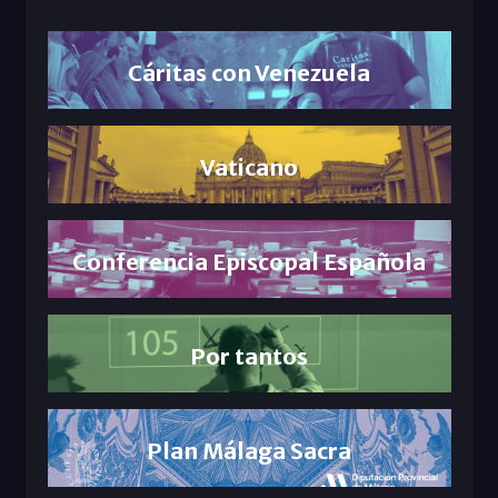
Cáritas con Venezuela
Vaticano
Conferencia Episcopal Española
Por tantos
Plan Málaga Sacra