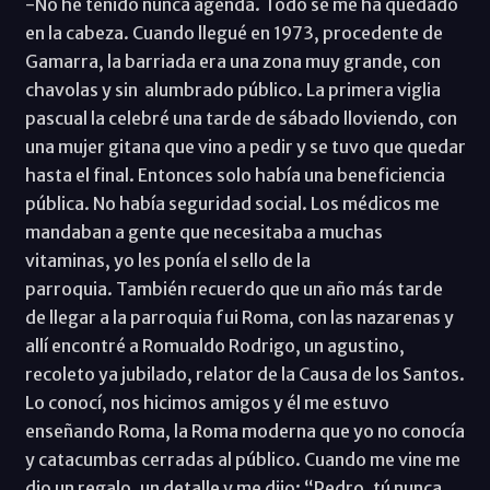
-No he tenido nunca agenda. Todo se me ha quedado
en la cabeza. Cuando llegué en 1973, procedente de
Gamarra, la barriada era una zona muy grande, con
chavolas y sin alumbrado público. La primera viglia
pascual la celebré una tarde de sábado lloviendo, con
una mujer gitana que vino a pedir y se tuvo que quedar
hasta el final. Entonces solo había una beneficiencia
pública. No había seguridad social. Los médicos me
mandaban a gente que necesitaba a muchas
vitaminas, yo les ponía el sello de la
parroquia. También recuerdo que un año más tarde
de llegar a la parroquia fui Roma, con las nazarenas y
allí encontré a Romualdo Rodrigo, un agustino,
recoleto ya jubilado, relator de la Causa de los Santos.
Lo conocí, nos hicimos amigos y él me estuvo
enseñando Roma, la Roma moderna que yo no conocía
y catacumbas cerradas al público. Cuando me vine me
dio un regalo, un detalle y me dijo: “Pedro, tú nunca