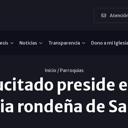
Atención
esis
Noticias
Transparencia
Dono a mi Iglesi
Inicio /
Parroquias
citado preside el
ia rondeña de Sa