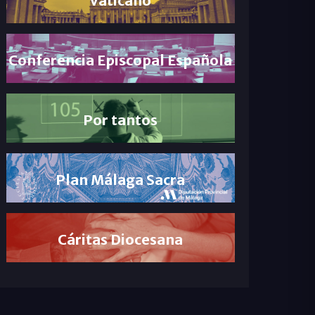
Conferencia Episcopal Española
Por tantos
Plan Málaga Sacra
Cáritas Diocesana