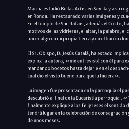
Marina estudió Bellas Artes en Sevilla y a su reg
en Ronda. Ha restaurado varias imágenes y cuadr
En el templo de San Rafael, además el Cristo, ha r
motivos de las vidrieras, el altar, la palabra, el
hacer algo en mi propia tierra y en el barrio d
El Sr. Obispo, D. Jesús Catalá, ha estado impl
explica la autora, «me entrevisté con él para ex
mandando bocetos hasta dejarle en el despacho u
cual dio el visto bueno para que la hiciera».
La imagen fue presentada en la parroquia el pas
descubrió al final de la Eucaristía parroquial. 
finalmente expliqué a los feligreses el sentido
tendrá lugar en la celebración de consagración 
de unos meses.