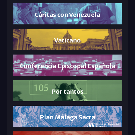
Cáritas con Venezuela
Vaticano
Conferencia Episcopal Española
Por tantos
Plan Málaga Sacra