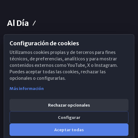
Al Día
Configuración de cookies
Horarios de Misa
Utilizamos cookies propias y de terceros para fines
Hemeroteca
técnicos, de preferencias, analíticos y para mostrar
contenidos externos como YouTube, X o Instagram.
WhatsApp
Puedes aceptar todas las cookies, rechazar las
opcionales o configurarlas.
Más información
Rechazar opcionales
Configurar
Aceptar todas