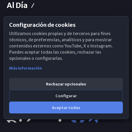
Al Día
Configuración de cookies
Horarios de Misa
Utilizamos cookies propias y de terceros para fines
Hemeroteca
técnicos, de preferencias, analíticos y para mostrar
contenidos externos como YouTube, X o Instagram.
WhatsApp
Puedes aceptar todas las cookies, rechazar las
opcionales o configurarlas.
Más información
Rechazar opcionales
Configurar
Aceptar todas