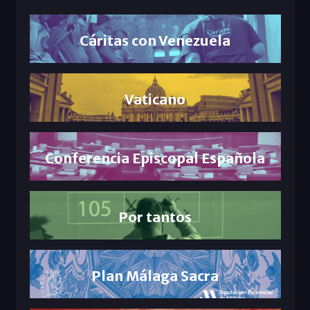
Cáritas con Venezuela
Vaticano
Conferencia Episcopal Española
Por tantos
Plan Málaga Sacra