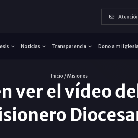
Atención
esis
Noticias
Transparencia
Dono a mi Iglesi
Inicio /
Misiones
n ver el vídeo de
sionero Dioces