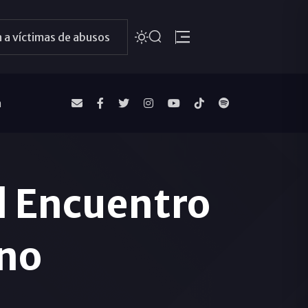
 a víctimas de abusos
a
l Encuentro
ano