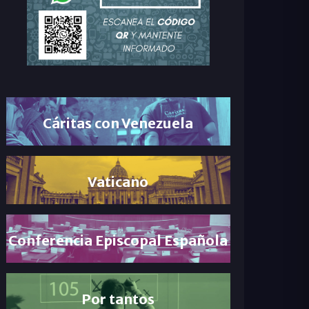
Cáritas con Venezuela
Vaticano
Conferencia Episcopal Española
Por tantos