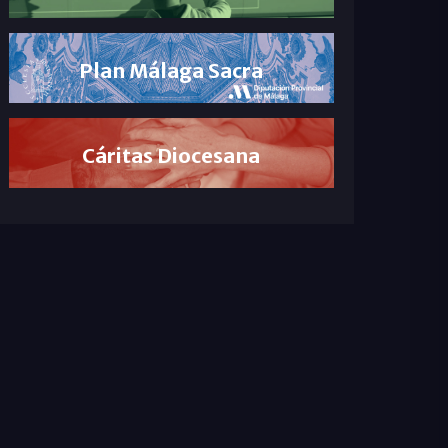
Plan Málaga Sacra
Cáritas Diocesana