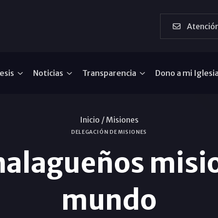
Atención
esis
Noticias
Transparencia
Dono a mi Iglesi
Inicio /
Misiones
DELEGACIÓN DE MISIONES
malagueños misio
mundo