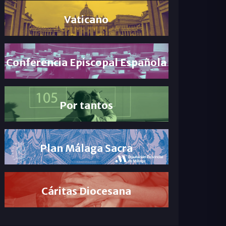
Vaticano
Conferencia Episcopal Española
Por tantos
Plan Málaga Sacra
Cáritas Diocesana